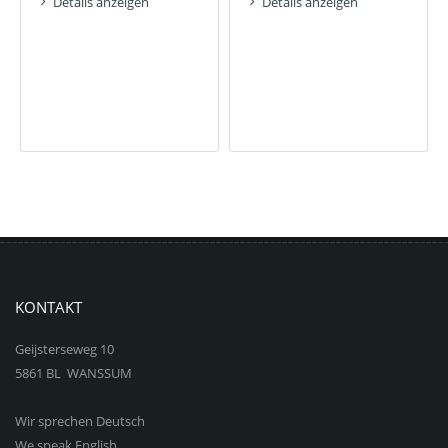
Details anzeigen
Details anzeigen
KONTAKT
Geijsterseweg 10
5861 BL WANSSUM
Wir sprechen Deutsch
We speak English