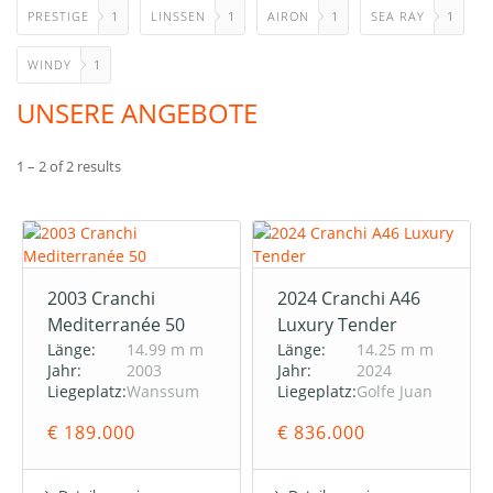
PRESTIGE
1
LINSSEN
1
AIRON
1
SEA RAY
1
WINDY
1
UNSERE ANGEBOTE
1 – 2 of 2 results
2003 Cranchi
2024 Cranchi A46
Mediterranée 50
Luxury Tender
Länge:
14.99 m m
Länge:
14.25 m m
Jahr:
2003
Jahr:
2024
Liegeplatz:
Wanssum
Liegeplatz:
Golfe Juan
€ 189.000
€ 836.000