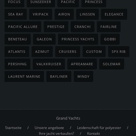
FOCUS
SUNSEEKER
PACIFIC
PRINCESS
SEA RAY
VRIPACK
AIRON
LINSSEN
ELEGANCE
PACIFIC ALLURE
PRESTIGE
CRANCHI
FAIRLINE
BENETEAU
GALEON
PRINCESS YACHTS
GOBBI
ATLANTIS
AZIMUT
CRUISERS
CUSTOM
SPX RIB
PERSHING
VALKKRUISER
APREAMARE
SOLEMAR
LAURENT MARINE
BAYLINER
WINDY
Grand Yachts
/
/
/
Startseite
Unsere angebote
Leidenschaft für polyester
/
Ihre jacht verkaufen?
Kontakt